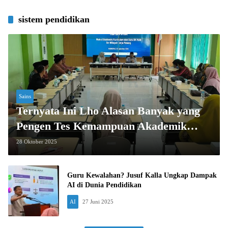
sistem pendidikan
Sains
Ternyata Ini Lho Alasan Banyak yang
Pengen Tes Kemampuan Akademik
(TKA) 2025 Dibatalkan!
28 Oktober 2025
Guru Kewalahan? Jusuf Kalla Ungkap Dampak
AI di Dunia Pendidikan
AI
27 Juni 2025