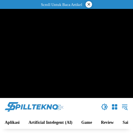
Langsung
×
Scroll Untuk Baca Artikel
ke
konten
Aplikasi
Artificial Intelegent (AI)
Game
Review
Sains