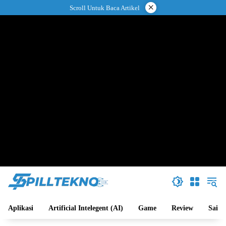
Langsung
×
Scroll Untuk Baca Artikel
ke
konten
Aplikasi
Artificial Intelegent (AI)
Game
Review
Sains