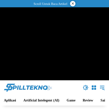
Langsung
×
Scroll Untuk Baca Artikel
ke
konten
Aplikasi
Artificial Intelegent (AI)
Game
Review
Sains