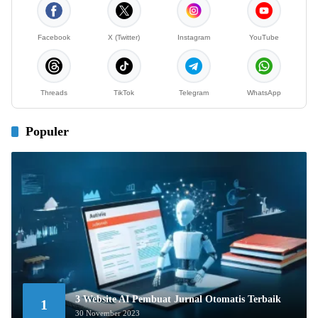
Facebook
X (Twitter)
Instagram
YouTube
Threads
TikTok
Telegram
WhatsApp
Populer
3 Website AI Pembuat Jurnal Otomatis Terbaik
1
30 November 2023