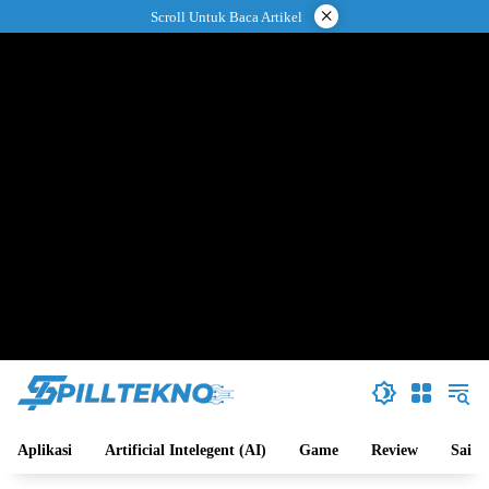
Langsung
×
Scroll Untuk Baca Artikel
ke
konten
Aplikasi
Artificial Intelegent (AI)
Game
Review
Sains