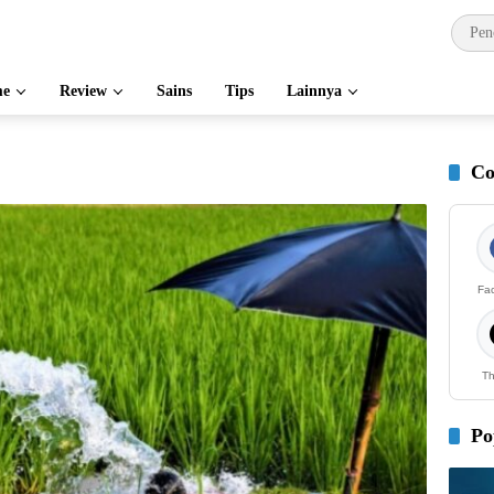
e
Review
Sains
Tips
Lainnya
Co
Fa
Th
Po