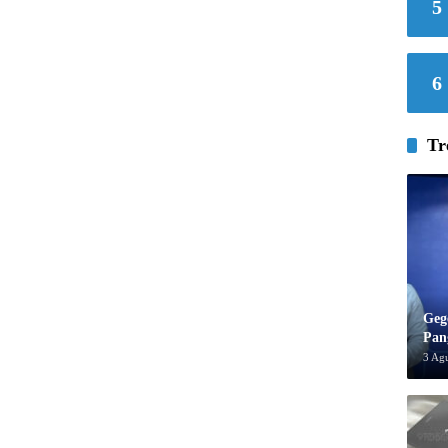
5
6
Tr
Geg
Pan
3 Ag