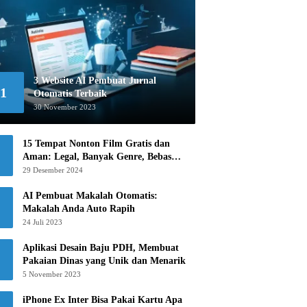
3 Website AI Pembuat Jurnal
1
Otomatis Terbaik
30 November 2023
15 Tempat Nonton Film Gratis dan
Aman: Legal, Banyak Genre, Bebas
Khawatir!
29 Desember 2024
AI Pembuat Makalah Otomatis:
Makalah Anda Auto Rapih
24 Juli 2023
Aplikasi Desain Baju PDH, Membuat
Pakaian Dinas yang Unik dan Menarik
5 November 2023
iPhone Ex Inter Bisa Pakai Kartu Apa