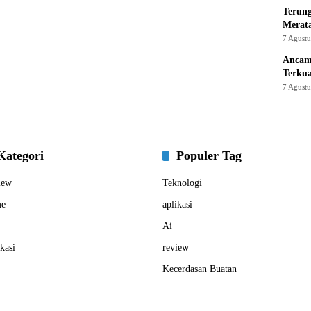
Terung
Merat
7 Agust
Ancam
Terku
7 Agust
Kategori
Populer Tag
iew
Teknologi
e
aplikasi
Ai
kasi
review
Kecerdasan Buatan