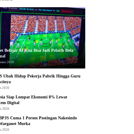
t Belajar AI Kini Bisa Jadi Pelatih Bola
ual
ustus 2026
S Ubah Hidup Pekerja Pabrik Hingga Guru
ktinya
us 2026
esia Siap Lompat Ekonomi 8% Lewat
tem Digital
us 2026
BPJS Cuma 1 Persen Postingan Nakesindo
 Warganet Murka
us 2026