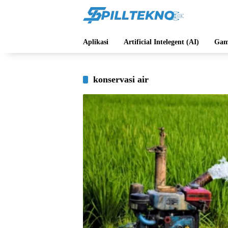
Langsung
ke
konten
Aplikasi
Artificial Intelegent (AI)
Gam
konservasi air