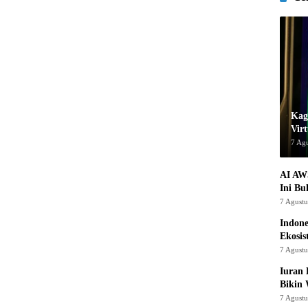
Kage
Virt
7 Ag
AI AW
Ini Bu
7 Agust
Indon
Ekosis
7 Agust
Iuran 
Bikin
7 Agust