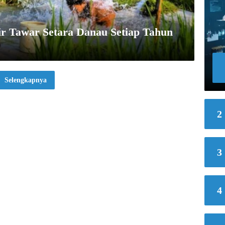
ir Tawar Setara Danau Setiap Tahun
Selengkapnya
2
3
4