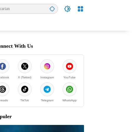
nnect With Us
cebook
X (Twitter)
Instagram
YouTube
reads
TikTok
Telegram
WhatsApp
puler