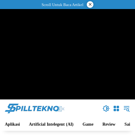
Langsung
×
Scroll Untuk Baca Artikel
ke
konten
Aplikasi
Artificial Intelegent (AI)
Game
Review
Sains