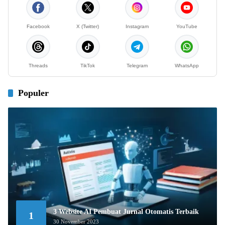
Facebook
X (Twitter)
Instagram
YouTube
Threads
TikTok
Telegram
WhatsApp
Populer
3 Website AI Pembuat Jurnal Otomatis Terbaik
1
30 November 2023