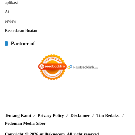
aplikasi
Ai
review
Kecerdasan Buatan
Partner of
Tentang Kami
Privacy Policy
Disclaimer
Tim Redaksi
Pedoman Media Siber
Copyright @ 2026 spillteknocom. All right reserved