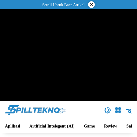
Langsung
×
Scroll Untuk Baca Artikel
ke
konten
Aplikasi
Artificial Intelegent (AI)
Game
Review
Sains