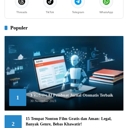
Threads
TikTok
Telegram
WhatsApp
Populer
3 Website AI Pembuat Jurnal Otomatis Terbaik
1
30 November 2023
15 Tempat Nonton Film Gratis dan Aman: Legal,
2
Banyak Genre, Bebas Khawatir!