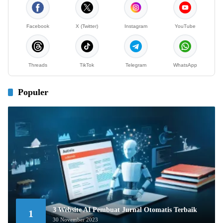
Facebook
X (Twitter)
Instagram
YouTube
Threads
TikTok
Telegram
WhatsApp
Populer
3 Website AI Pembuat Jurnal Otomatis Terbaik
1
30 November 2023