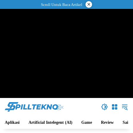
Langsung
×
Scroll Untuk Baca Artikel
ke
konten
Aplikasi
Artificial Intelegent (AI)
Game
Review
Sains