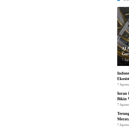
AI 
Gur
7 Ag
Indon
Ekosis
7 Agust
Iuran 
Bikin
7 Agust
Terung
Merat
7 Agust