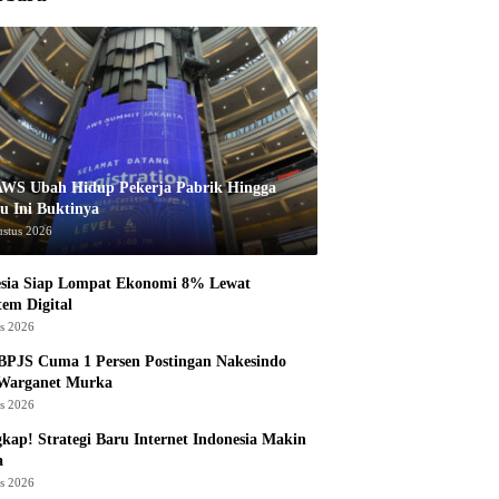
AWS Ubah Hidup Pekerja Pabrik Hingga
u Ini Buktinya
ustus 2026
esia Siap Lompat Ekonomi 8% Lewat
tem Digital
us 2026
BPJS Cuma 1 Persen Postingan Nakesindo
 Warganet Murka
us 2026
kap! Strategi Baru Internet Indonesia Makin
a
us 2026