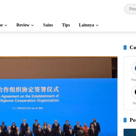
e
Review
Sains
Tips
Lainnya
Co
Fa
Th
Po