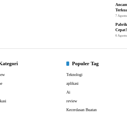
Ancam
Terku
7 Agust
Pabrik
Cepat
6 Agust
Kategori
Populer Tag
iew
Teknologi
e
aplikasi
Ai
kasi
review
Kecerdasan Buatan