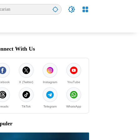
nnect With Us
cebook
X (Twitter)
Instagram
YouTube
reads
TikTok
Telegram
WhatsApp
puler