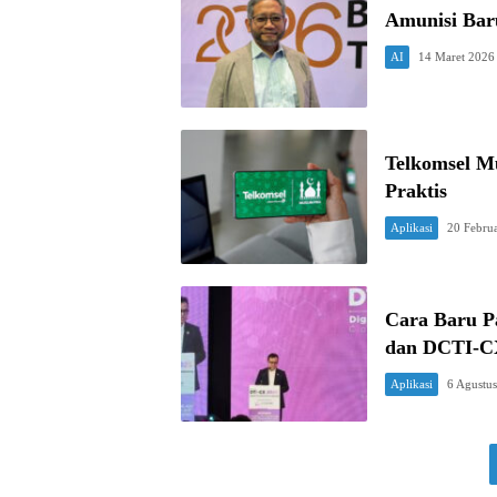
Amunisi Bar
AI
14 Maret 2026
Telkomsel Mu
Praktis
Aplikasi
20 Febru
Cara Baru Pa
dan DCTI-CX
Aplikasi
6 Agustu