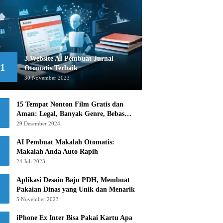
3 Website AI Pembuat Jurnal
1
Otomatis Terbaik
30 November 2023
15 Tempat Nonton Film Gratis dan
Aman: Legal, Banyak Genre, Bebas
Khawatir!
29 Desember 2024
AI Pembuat Makalah Otomatis:
Makalah Anda Auto Rapih
24 Juli 2023
Aplikasi Desain Baju PDH, Membuat
Pakaian Dinas yang Unik dan Menarik
5 November 2023
iPhone Ex Inter Bisa Pakai Kartu Apa