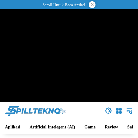
Langsung
×
Scroll Untuk Baca Artikel
ke
konten
Aplikasi
Artificial Intelegent (AI)
Game
Review
Sains