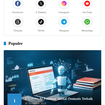
Facebook
X (Twitter)
Instagram
YouTube
Threads
TikTok
Telegram
WhatsApp
Populer
3 Website AI Pembuat Jurnal Otomatis Terbaik
1
30 November 2023