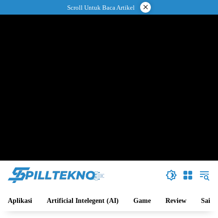
Langsung
×
Scroll Untuk Baca Artikel
ke
konten
Aplikasi
Artificial Intelegent (AI)
Game
Review
Sains