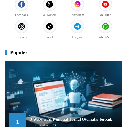
Facebook
X (Twitter)
Instagram
YouTube
Threads
TikTok
Telegram
WhatsApp
Populer
3 Website AI Pembuat Jurnal Otomatis Terbaik
1
30 November 2023