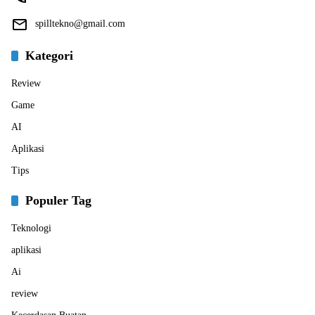
spilltekno@gmail.com
Kategori
Review
Game
AI
Aplikasi
Tips
Populer Tag
Teknologi
aplikasi
Ai
review