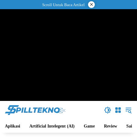
Langsung
×
Scroll Untuk Baca Artikel
ke
konten
Aplikasi
Artificial Intelegent (AI)
Game
Review
Sains