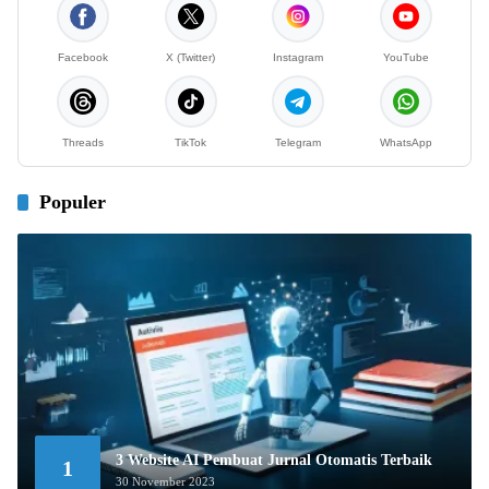
Facebook
X (Twitter)
Instagram
YouTube
Threads
TikTok
Telegram
WhatsApp
Populer
3 Website AI Pembuat Jurnal Otomatis Terbaik
1
30 November 2023