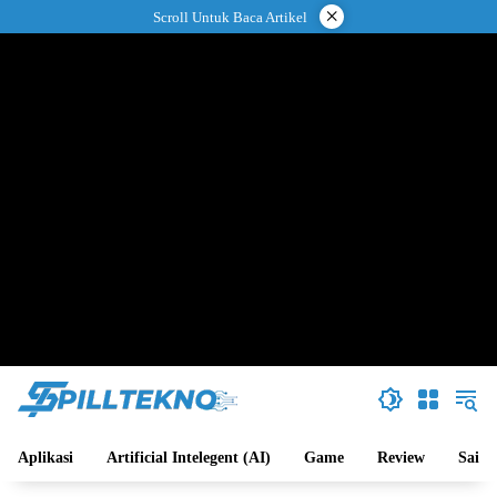
Langsung
×
Scroll Untuk Baca Artikel
ke
konten
Aplikasi
Artificial Intelegent (AI)
Game
Review
Sains