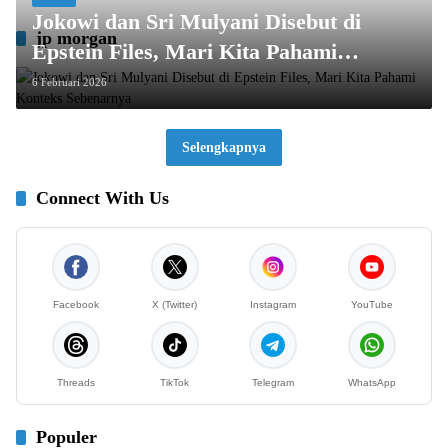
Jokowi dan Sri Mulyani Disebut di
jp morgan
Epstein Files, Mari Kita Pahami
Konteks Sebenarnya
6 Februari 2026
Selengkapnya
Connect With Us
Facebook
X (Twitter)
Instagram
YouTube
Threads
TikTok
Telegram
WhatsApp
Populer