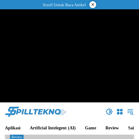
Langsung
×
Scroll Untuk Baca Artikel
ke
konten
Aplikasi
Artificial Intelegent (AI)
Game
Review
Sains
Review