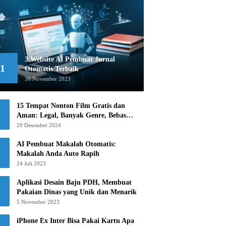
3 Website AI Pembuat Jurnal
1
Otomatis Terbaik
30 November 2023
15 Tempat Nonton Film Gratis dan
Aman: Legal, Banyak Genre, Bebas
Khawatir!
29 Desember 2024
AI Pembuat Makalah Otomatis:
Makalah Anda Auto Rapih
24 Juli 2023
Aplikasi Desain Baju PDH, Membuat
Pakaian Dinas yang Unik dan Menarik
5 November 2023
iPhone Ex Inter Bisa Pakai Kartu Apa