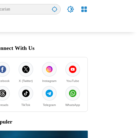
nnect With Us
cebook
X (Twitter)
Instagram
YouTube
reads
TikTok
Telegram
WhatsApp
puler