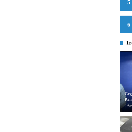
5
6
Tr
Geg
Pan
3 Ag