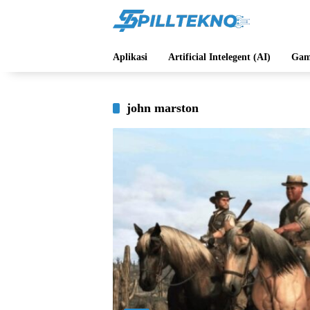
Langsung
ke
konten
Aplikasi
Artificial Intelegent (AI)
Gam
john marston