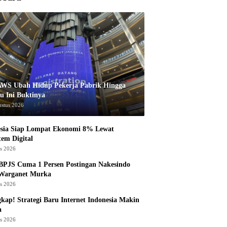
AWS Ubah Hidup Pekerja Pabrik Hingga
u Ini Buktinya
ustus 2026
esia Siap Lompat Ekonomi 8% Lewat
tem Digital
us 2026
BPJS Cuma 1 Persen Postingan Nakesindo
 Warganet Murka
us 2026
kap! Strategi Baru Internet Indonesia Makin
a
us 2026