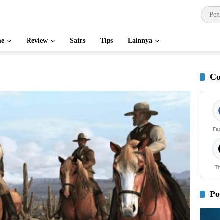
e
Review
Sains
Tips
Lainnya
Co
Fa
Th
Po