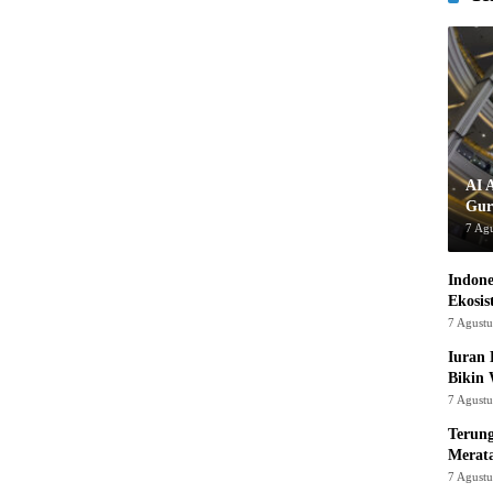
AI 
Gur
7 Ag
Indon
Ekosis
7 Agust
Iuran 
Bikin
7 Agust
Terung
Merat
7 Agust