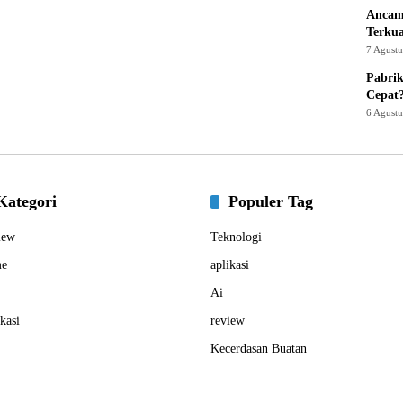
Ancam
Terku
7 Agust
Pabrik
Cepat
6 Agust
Kategori
Populer Tag
iew
Teknologi
e
aplikasi
Ai
kasi
review
Kecerdasan Buatan