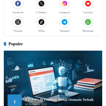
Facebook
X (Twitter)
Instagram
YouTube
Threads
TikTok
Telegram
WhatsApp
Populer
3 Website AI Pembuat Jurnal Otomatis Terbaik
1
30 November 2023