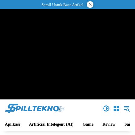
Langsung
×
Scroll Untuk Baca Artikel
ke
konten
Aplikasi
Artificial Intelegent (AI)
Game
Review
Sains