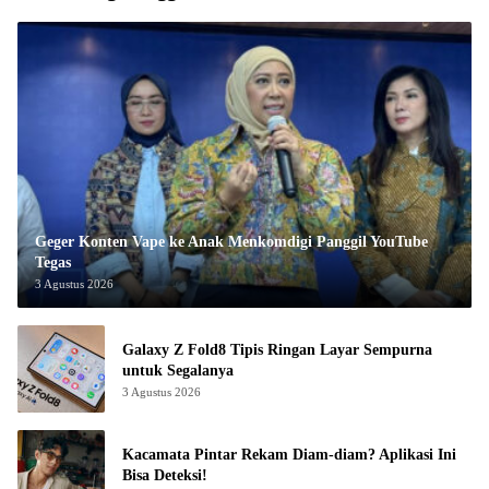
Geger Konten Vape ke Anak Menkomdigi Panggil YouTube
Tegas
3 Agustus 2026
Galaxy Z Fold8 Tipis Ringan Layar Sempurna
untuk Segalanya
3 Agustus 2026
Kacamata Pintar Rekam Diam-diam? Aplikasi Ini
Bisa Deteksi!