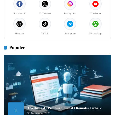
Facebook
X (Twitter)
Instagram
YouTube
Threads
TikTok
Telegram
WhatsApp
Populer
3 Website AI Pembuat Jurnal Otomatis Terbaik
1
30 November 2023