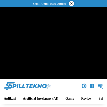
Langsung
×
Scroll Untuk Baca Artikel
ke
konten
Aplikasi
Artificial Intelegent (AI)
Game
Review
Sains