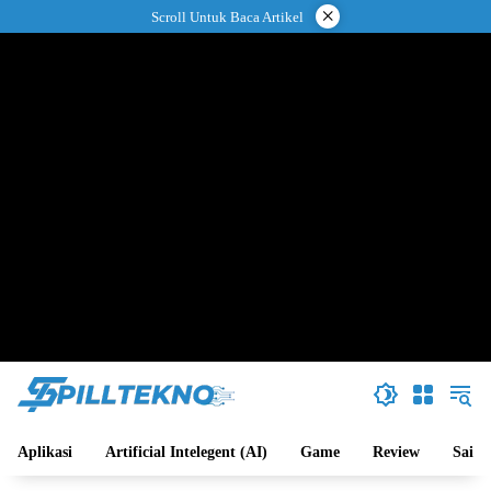
Langsung
×
Scroll Untuk Baca Artikel
ke
konten
Aplikasi
Artificial Intelegent (AI)
Game
Review
Sains