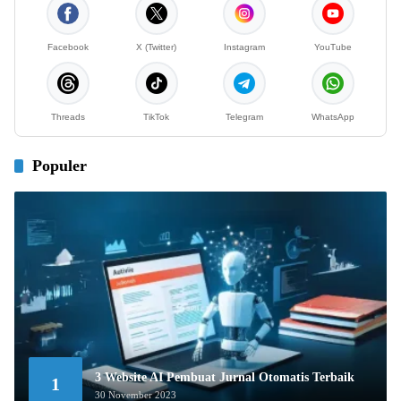
Facebook
X (Twitter)
Instagram
YouTube
Threads
TikTok
Telegram
WhatsApp
Populer
3 Website AI Pembuat Jurnal Otomatis Terbaik
1
30 November 2023