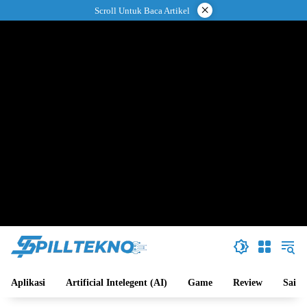
Langsung
×
Scroll Untuk Baca Artikel
ke
konten
Aplikasi
Artificial Intelegent (AI)
Game
Review
Sains