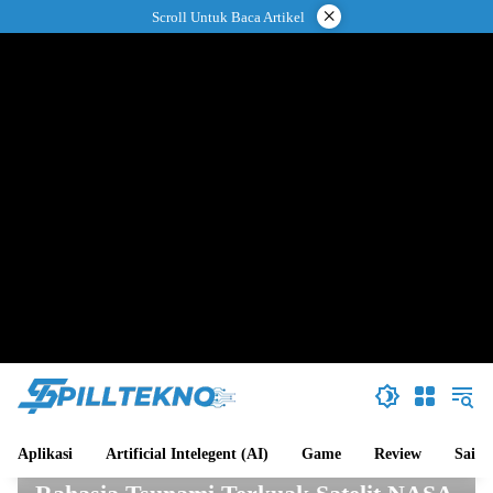
Langsung
×
Scroll Untuk Baca Artikel
ke
konten
Aplikasi
Artificial Intelegent (AI)
Game
Review
Sains
Sains