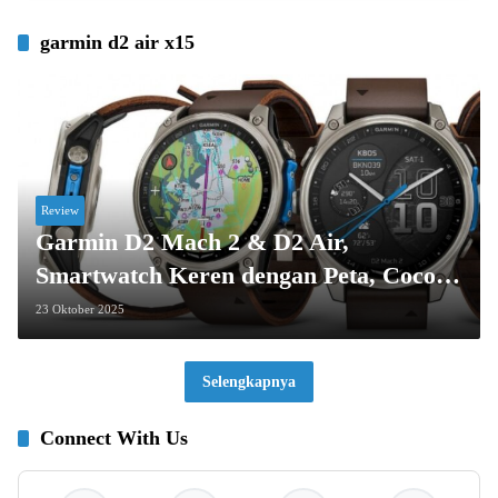
garmin d2 air x15
Review
Garmin D2 Mach 2 & D2 Air,
Smartwatch Keren dengan Peta, Cocok
Buat Pilot?
23 Oktober 2025
Selengkapnya
Connect With Us