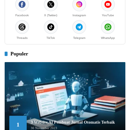
Facebook
X (Twitter)
Instagram
YouTube
Threads
TikTok
Telegram
WhatsApp
Populer
3 Website AI Pembuat Jurnal Otomatis Terbaik
1
30 November 2023