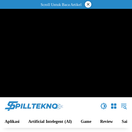
Langsung
×
Scroll Untuk Baca Artikel
ke
konten
Aplikasi
Artificial Intelegent (AI)
Game
Review
Sains