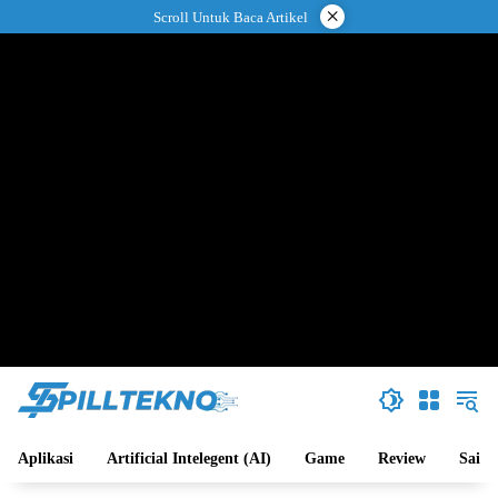
Langsung
×
Scroll Untuk Baca Artikel
ke
konten
Aplikasi
Artificial Intelegent (AI)
Game
Review
Sains