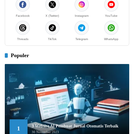
Facebook
X (Twitter)
Instagram
YouTube
Threads
TikTok
Telegram
WhatsApp
Populer
3 Website AI Pembuat Jurnal Otomatis Terbaik
1
30 November 2023