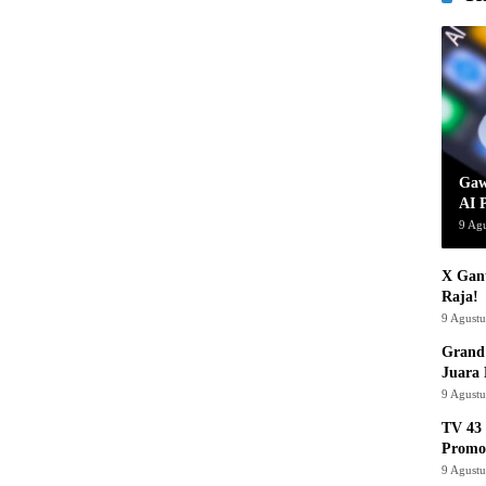
Gaw
AI 
9 Ag
X Gant
Raja!
9 Agust
Grand 
Juara
9 Agust
TV 43 
Promo
9 Agust