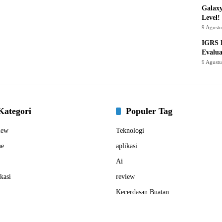
Galaxy
Level!
9 Agust
IGRS 
Evalua
9 Agust
Kategori
Populer Tag
iew
Teknologi
e
aplikasi
Ai
kasi
review
Kecerdasan Buatan