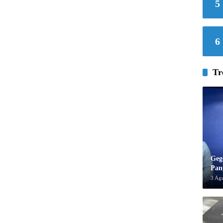
5
6
Tr
Geg
Pan
3 Ag