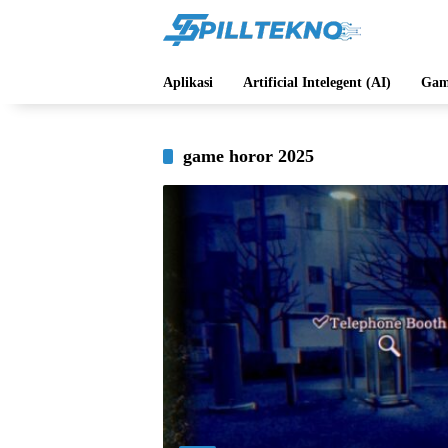
Langsung
ke
konten
Aplikasi
Artificial Intelegent (AI)
Gam
game horor 2025