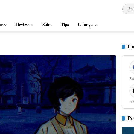
e
Review
Sains
Tips
Lainnya
Co
Fa
Th
Po