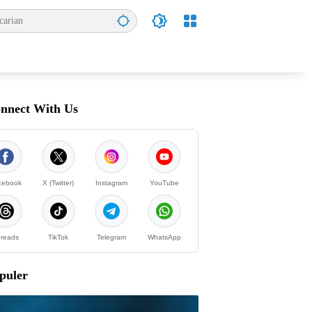
nnect With Us
cebook
X (Twitter)
Instagram
YouTube
reads
TikTok
Telegram
WhatsApp
puler