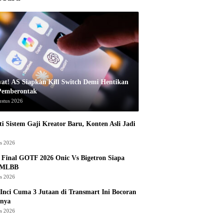
at! AS Siapkan Kill Switch Demi Hentikan
Pemberontak
ustus 2026
i Sistem Gaji Kreator Baru, Konten Asli Jadi
us 2026
Final GOTF 2026 Onic Vs Bigetron Siapa
 MLBB
us 2026
Inci Cuma 3 Jutaan di Transmart Ini Bocoran
nya
us 2026