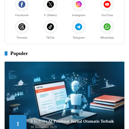
Facebook
X (Twitter)
Instagram
YouTube
Threads
TikTok
Telegram
WhatsApp
Populer
3 Website AI Pembuat Jurnal Otomatis Terbaik
1
30 November 2023