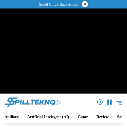
Langsung
×
Scroll Untuk Baca Artikel
ke
konten
Aplikasi
Artificial Intelegent (AI)
Game
Review
Sains