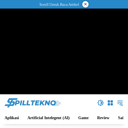
Langsung
×
Scroll Untuk Baca Artikel
ke
konten
Aplikasi
Artificial Intelegent (AI)
Game
Review
Sains