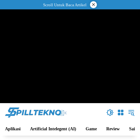
Langsung
×
Scroll Untuk Baca Artikel
ke
konten
Aplikasi
Artificial Intelegent (AI)
Game
Review
Sains