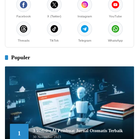
Facebook
X (Twitter)
Instagram
YouTube
Threads
TikTok
Telegram
WhatsApp
Populer
3 Website AI Pembuat Jurnal Otomatis Terbaik
1
30 November 2023