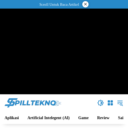
Langsung
×
Scroll Untuk Baca Artikel
ke
konten
Aplikasi
Artificial Intelegent (AI)
Game
Review
Sains