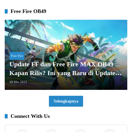
Free Fire OB49
Free Fire
Update FF dan Free Fire MAX OB49
Kapan Rilis? Ini yang Baru di Update
Tersebut
19 Mei 2025
Selengkapnya
Connect With Us