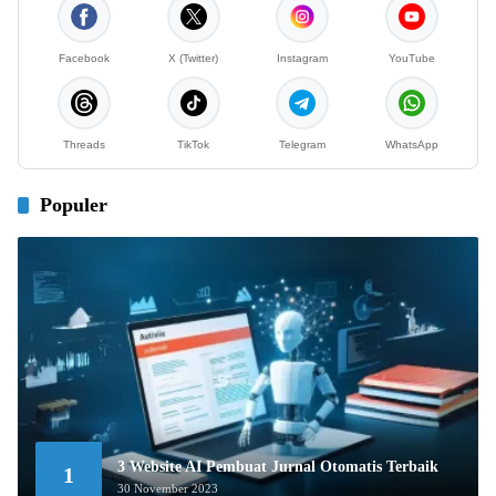
Facebook
X (Twitter)
Instagram
YouTube
Threads
TikTok
Telegram
WhatsApp
Populer
3 Website AI Pembuat Jurnal Otomatis Terbaik
1
30 November 2023