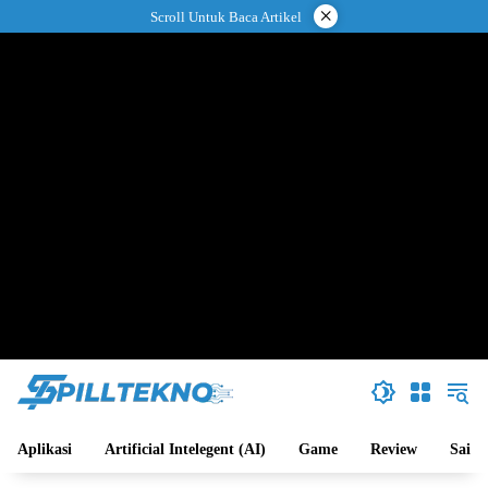
Langsung
×
Scroll Untuk Baca Artikel
ke
konten
Aplikasi
Artificial Intelegent (AI)
Game
Review
Sains