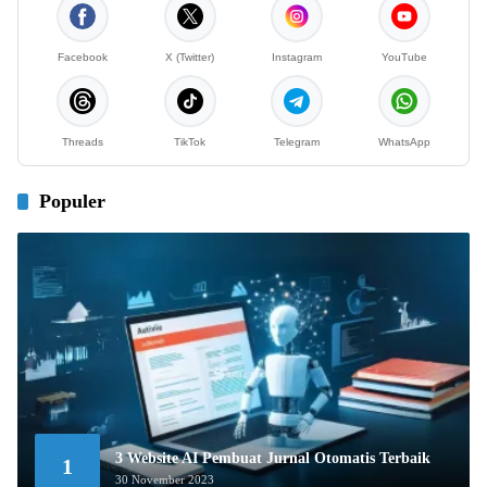
Facebook
X (Twitter)
Instagram
YouTube
Threads
TikTok
Telegram
WhatsApp
Populer
3 Website AI Pembuat Jurnal Otomatis Terbaik
1
30 November 2023