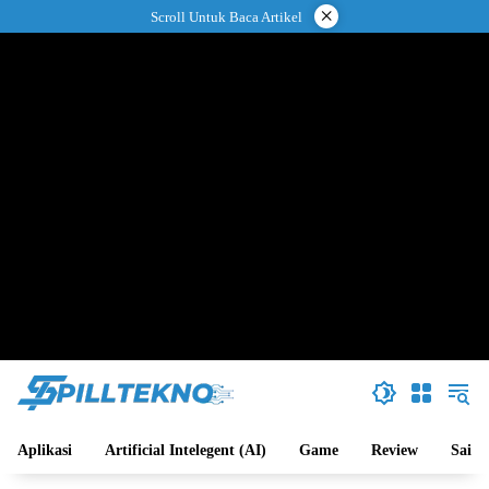
Langsung
×
Scroll Untuk Baca Artikel
ke
konten
Aplikasi
Artificial Intelegent (AI)
Game
Review
Sains