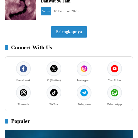
Dahsyat 96 Jam
Sains
18 Februari 2026
Selengkapnya
Connect With Us
Facebook
X (Twitter)
Instagram
YouTube
Threads
TikTok
Telegram
WhatsApp
Populer