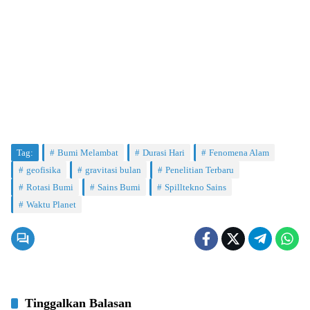
Tag:
Bumi Melambat
Durasi Hari
Fenomena Alam
geofisika
gravitasi bulan
Penelitian Terbaru
Rotasi Bumi
Sains Bumi
Spilltekno Sains
Waktu Planet
Tinggalkan Balasan