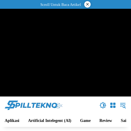
Langsung
×
Scroll Untuk Baca Artikel
ke
konten
Aplikasi
Artificial Intelegent (AI)
Game
Review
Sains