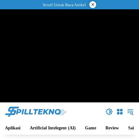
Langsung
×
Scroll Untuk Baca Artikel
ke
konten
Aplikasi
Artificial Intelegent (AI)
Game
Review
Sains