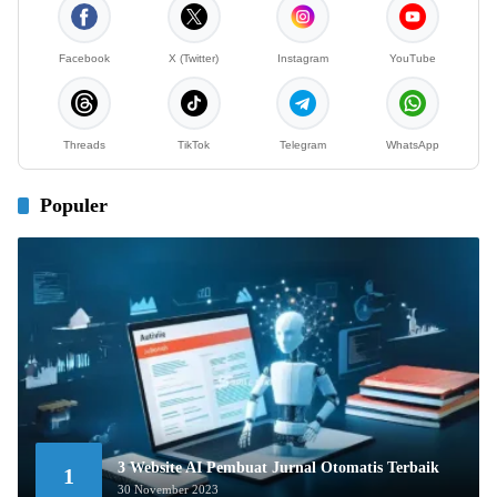
Facebook
X (Twitter)
Instagram
YouTube
Threads
TikTok
Telegram
WhatsApp
Populer
3 Website AI Pembuat Jurnal Otomatis Terbaik
1
30 November 2023