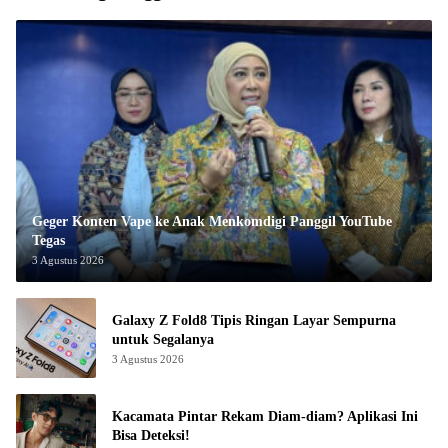
Geger Konten Vape ke Anak Menkomdigi Panggil YouTube
Tegas
3 Agustus 2026
Galaxy Z Fold8 Tipis Ringan Layar Sempurna
untuk Segalanya
3 Agustus 2026
Kacamata Pintar Rekam Diam-diam? Aplikasi Ini
Bisa Deteksi!