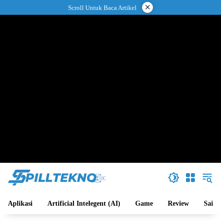
Langsung
×
Scroll Untuk Baca Artikel
ke
konten
Aplikasi
Artificial Intelegent (AI)
Game
Review
Sains