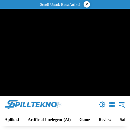
Langsung
×
Scroll Untuk Baca Artikel
ke
konten
Aplikasi
Artificial Intelegent (AI)
Game
Review
Sains