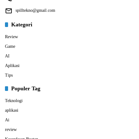
spilltekno@gmail.com
Kategori
Review
Game
AI
Aplikasi
Tips
Populer Tag
Teknologi
aplikasi
Ai
review