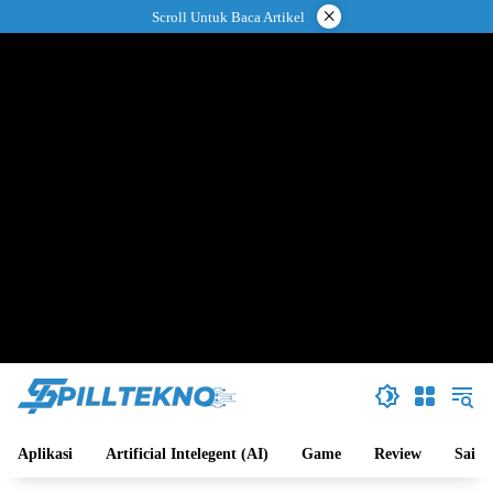
Langsung
×
Scroll Untuk Baca Artikel
ke
konten
Aplikasi
Artificial Intelegent (AI)
Game
Review
Sains