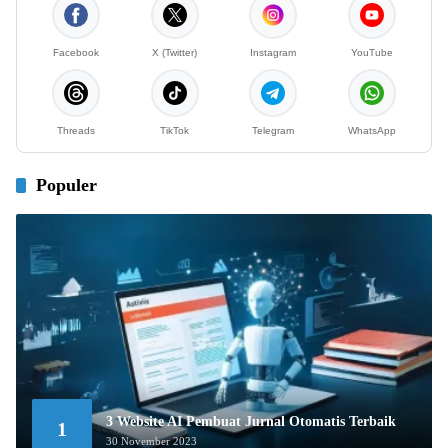
Facebook
X (Twitter)
Instagram
YouTube
Threads
TikTok
Telegram
WhatsApp
Populer
3 Website AI Pembuat Jurnal Otomatis Terbaik
1
30 November 2023