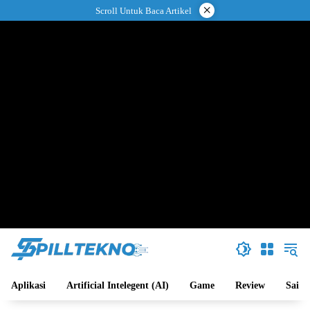
Langsung
×
Scroll Untuk Baca Artikel
ke
konten
Aplikasi
Artificial Intelegent (AI)
Game
Review
Sains