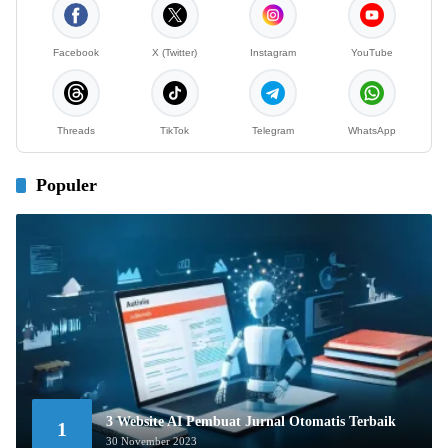
Facebook
X (Twitter)
Instagram
YouTube
Threads
TikTok
Telegram
WhatsApp
Populer
3 Website AI Pembuat Jurnal Otomatis Terbaik
1
30 November 2023