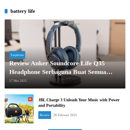
battery life
Earphone
Review Anker Soundcore Life Q35
Headphone Serbaguna Buat Semua
Aktivitas
17 Mei 2025
JBL Charge 3 Unleash Your Music with Power
and Portability
Review
26 Februari 2025