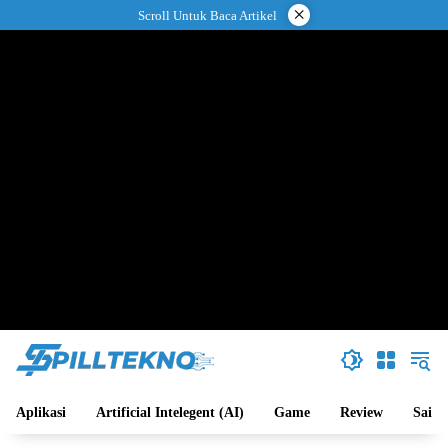
Langsung
×
Scroll Untuk Baca Artikel
ke
konten
Aplikasi
Artificial Intelegent (AI)
Game
Review
Sains