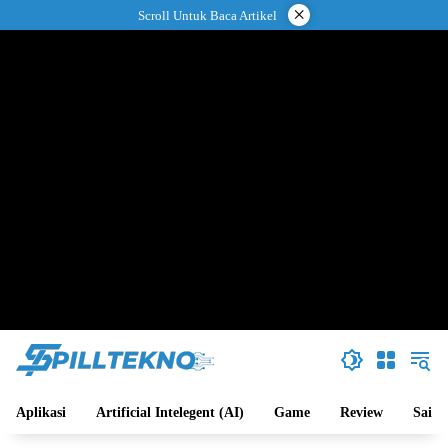
Langsung
×
Scroll Untuk Baca Artikel
ke
konten
Aplikasi
Artificial Intelegent (AI)
Game
Review
Sains