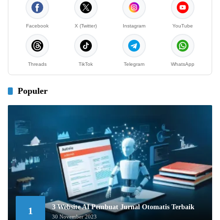
Facebook
X (Twitter)
Instagram
YouTube
Threads
TikTok
Telegram
WhatsApp
Populer
3 Website AI Pembuat Jurnal Otomatis Terbaik
1
30 November 2023