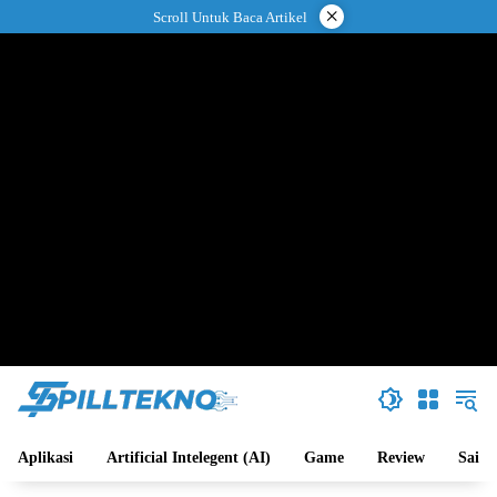
Langsung
×
Scroll Untuk Baca Artikel
ke
konten
Aplikasi
Artificial Intelegent (AI)
Game
Review
Sains