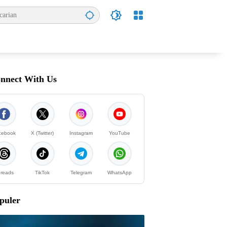
nnect With Us
cebook
X (Twitter)
Instagram
YouTube
reads
TikTok
Telegram
WhatsApp
puler