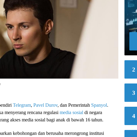
2
t
3
endiri
Telegram
,
Pavel Durov
, dan Pemerintah
Spanyol
.
uka menyerang rencana regulasi
media sosial
di negara
4
rang akses media sosial bagi anak di bawah 16 tahun.
rkan kebohongan dan berusaha merongrong institusi