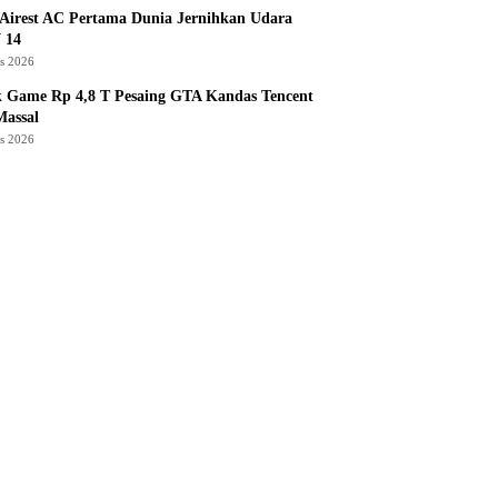
Airest AC Pertama Dunia Jernihkan Udara
 14
us 2026
k Game Rp 4,8 T Pesaing GTA Kandas Tencent
assal
us 2026