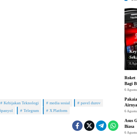
Key
Sek
6 Ag
Roket
Bagi 
6 Agust
Pakaia
Kebijakan Teknologi
media sosial
pavel durov
Airnya
Spanyol
Telegram
X Platform
6 Agust
Asus 
Biasa
6 Agust