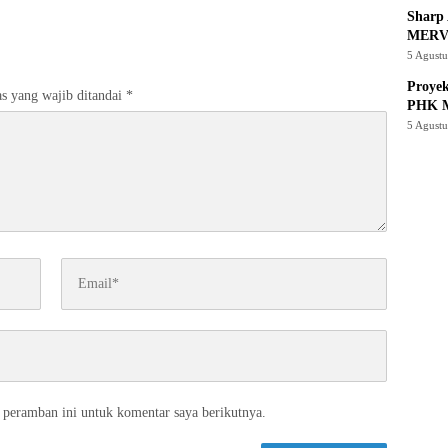
Sharp 
MERV
5 Agust
Proye
s yang wajib ditandai
*
PHK M
5 Agust
 peramban ini untuk komentar saya berikutnya.