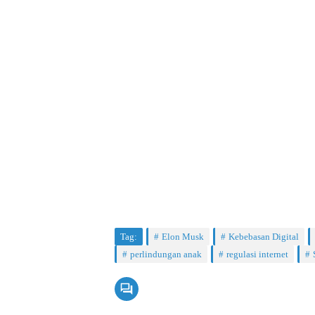
Tag:
Elon Musk
Kebebasan Digital
perlindungan anak
regulasi internet