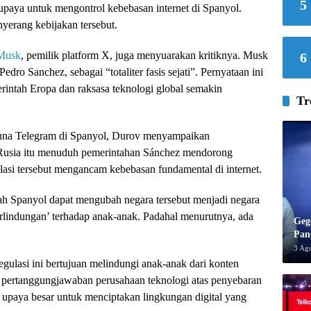
5
upaya untuk mengontrol kebebasan internet di Spanyol.
nyerang kebijakan tersebut.
Musk
, pemilik platform X, juga menyuarakan kritiknya. Musk
6
ro Sanchez, sebagai “totaliter fasis sejati”. Pernyataan ini
intah Eropa dan raksasa teknologi global semakin
Tr
guna Telegram di Spanyol, Durov menyampaikan
 Rusia itu menuduh pemerintahan Sánchez mendorong
ulasi tersebut mengancam kebebasan fundamental di internet.
h Spanyol dapat mengubah negara tersebut menjadi negara
perlindungan’ terhadap anak-anak. Padahal menurutnya, ada
Geg
Pan
3 Ag
egulasi ini bertujuan melindungi anak-anak dari konten
 pertanggungjawaban perusahaan teknologi atas penyebaran
 upaya besar untuk menciptakan lingkungan digital yang