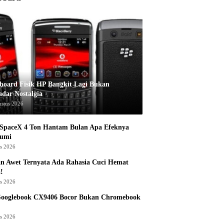
board Fisik HP Bangkit Lagi Bukan
adar Nostalgia
ustus 2026
 SpaceX 4 Ton Hantam Bulan Apa Efeknya
Bumi
us 2026
n Awet Ternyata Ada Rahasia Cuci Hemat
!
us 2026
Googlebook CX9406 Bocor Bukan Chromebook
us 2026