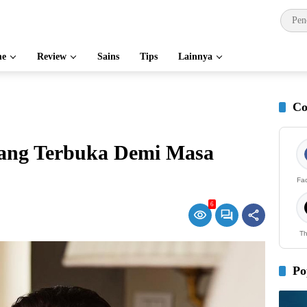
e
Review
Sains
Tips
Lainnya
Co
rang Terbuka Demi Masa
Fa
6
Th
Po