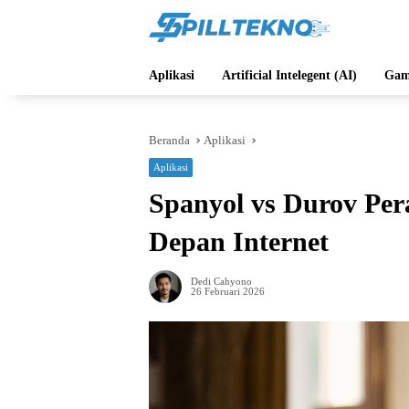
Langsung
ke
konten
Aplikasi
Artificial Intelegent (AI)
Gam
Beranda
Aplikasi
Aplikasi
Spanyol vs Durov Pe
Depan Internet
Dedi Cahyono
26 Februari 2026