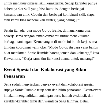
untuk mengkustomisasi skill karaktermu. Setiap karakter punya
beberapa slot skill yang bisa kamu isi dengan berbagai
kemampuan unik. Cobain deh berbagai kombinasi skill, siapa
tahu kamu bisa menemukan strategi yang paling jitu!
Selain itu, ada juga mode Co-op Battle, di mana kamu bisa
bekerja sama dengan teman-temanmu untuk menaklukkan
berbagai tantangan. Kemenangan di mode ini butuh kerja sama
tim dan koordinasi yang oke. “Mode Co-op itu cara yang bagus
buat menikmati Sonic Rumble bareng teman dan keluarga,” kata
Kawamura. “Kerja sama tim itu kunci utama untuk menang!”
Event Spesial dan Kolaborasi yang Bikin
Penasaran
Sega sudah menyiapkan banyak event dan kolaborasi spesial
supaya Sonic Rumble tetap seru dan bikin penasaran. Event-event
ini akan menghadirkan tantangan baru, hadiah eksklusif, dan
karakter-karakter tamu dari waralaba Sega lainnya. Detail