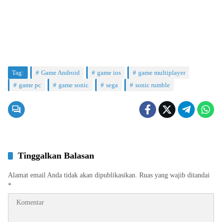
Tag:
Game Android
game ios
game multiplayer
game pc
game sonic
sega
sonic rumble
Tinggalkan Balasan
Alamat email Anda tidak akan dipublikasikan.
Ruas yang wajib ditandai
*