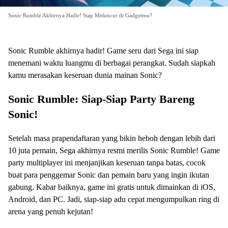
Sonic Rumble Akhirnya Hadir! Siap Meluncur di Gadgetmu?
Sonic Rumble akhirnya hadir! Game seru dari Sega ini siap
menemani waktu luangmu di berbagai perangkat. Sudah siapkah
kamu merasakan keseruan dunia mainan Sonic?
Sonic Rumble: Siap-Siap Party Bareng
Sonic!
Setelah masa prapendaftaran yang bikin heboh dengan lebih dari
10 juta pemain, Sega akhirnya resmi merilis Sonic Rumble! Game
party multiplayer ini menjanjikan keseruan tanpa batas, cocok
buat para penggemar Sonic dan pemain baru yang ingin ikutan
gabung. Kabar baiknya, game ini gratis untuk dimainkan di iOS,
Android, dan PC. Jadi, siap-siap adu cepat mengumpulkan ring di
arena yang penuh kejutan!