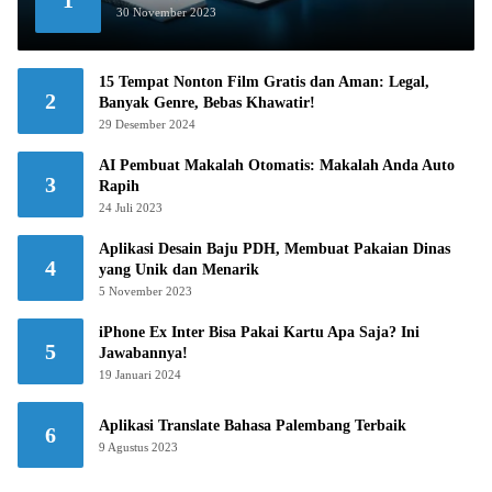
30 November 2023
15 Tempat Nonton Film Gratis dan Aman: Legal,
2
Banyak Genre, Bebas Khawatir!
29 Desember 2024
AI Pembuat Makalah Otomatis: Makalah Anda Auto
3
Rapih
24 Juli 2023
Aplikasi Desain Baju PDH, Membuat Pakaian Dinas
4
yang Unik dan Menarik
5 November 2023
iPhone Ex Inter Bisa Pakai Kartu Apa Saja? Ini
5
Jawabannya!
19 Januari 2024
Aplikasi Translate Bahasa Palembang Terbaik
6
9 Agustus 2023