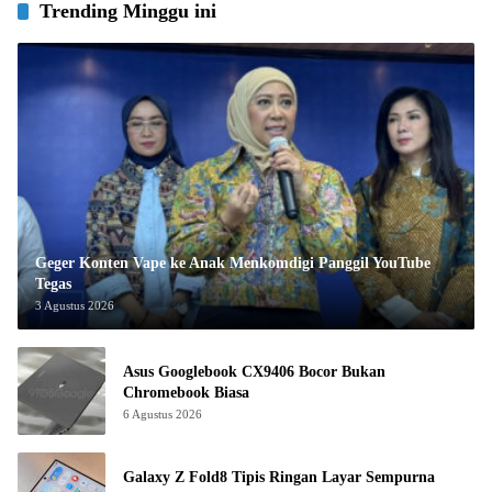
Trending Minggu ini
Geger Konten Vape ke Anak Menkomdigi Panggil YouTube
Tegas
3 Agustus 2026
Asus Googlebook CX9406 Bocor Bukan
Chromebook Biasa
6 Agustus 2026
Galaxy Z Fold8 Tipis Ringan Layar Sempurna