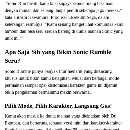
“Sonic Rumble itu kami buat supaya semua orang bisa main
dengan mudah dan senang, tanpa peduli seberapa jago mereka,”
kata Hiroshi Kawamura, Produser Eksekutif Sega, dalam
keterangan resminya. “Kami senang banget lihat komunitas kami
tumbuh dan bisa seru-seruan bareng di dunia mainan Sonic yang
unik ini.”
Apa Saja Sih yang Bikin Sonic Rumble
Seru?
Sonic Rumble punya banyak fitur menarik yang dirancang
khusus untuk bikin kamu ketagihan. Mulai dari berbagai mode
permainan sampai opsi kustomisasi karakter, game ini dijamin
bikin pengalaman bermainmu makin berwarna.
Pilih Mode, Pilih Karakter, Langsung Gas!
Kamu akan masuk ke dunia mainan yang diciptakan oleh Dr.
Eggman, dan bertarung sebagai versi mini dari karakter-karakter
Sonic kesayanganmu. Ada lebih dari 75 stage yang terinspirasi