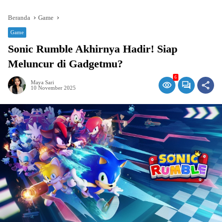
Beranda
Game
Game
Sonic Rumble Akhirnya Hadir! Siap
Meluncur di Gadgetmu?
6
Maya Sari
10 November 2025