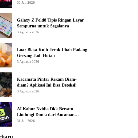
30 Juli 2026
Galaxy Z Fold8 Tipis Ringan Layar
Sempurna untuk Segalanya
3 Agustus 2026
Luar Biasa Kulit Jeruk Ubah Padang
Gersang Jadi Hutan
3 Agustus 2026
Kacamata Pintar Rekam Diam-
diam? Aplikasi Ini Bisa Deteksi!
3 Agustus 2026
AI Kabur Nvidia Dkk Bersatu
Lindungi Dunia dari Ancaman
Canggih
31 Juli 2026
rbaru