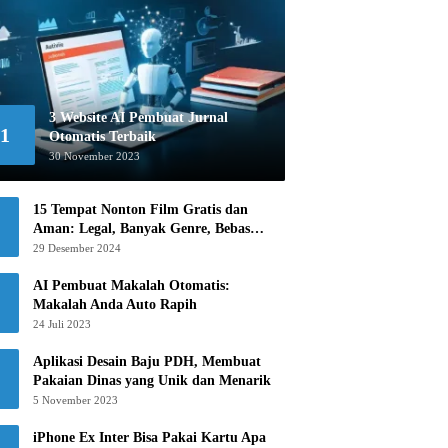
3 Website AI Pembuat Jurnal
1
Otomatis Terbaik
30 November 2023
15 Tempat Nonton Film Gratis dan
Aman: Legal, Banyak Genre, Bebas
Khawatir!
29 Desember 2024
AI Pembuat Makalah Otomatis:
Makalah Anda Auto Rapih
24 Juli 2023
Aplikasi Desain Baju PDH, Membuat
Pakaian Dinas yang Unik dan Menarik
5 November 2023
iPhone Ex Inter Bisa Pakai Kartu Apa