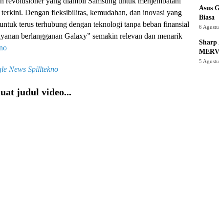
h revolusioner yang diambil Samsung untuk menjembatani
Asus 
erkini. Dengan fleksibilitas, kemudahan, dan inovasi yang
Biasa
ntuk terus terhubung dengan teknologi tanpa beban finansial
6 Agust
“layanan berlangganan Galaxy” semakin relevan dan menarik
Sharp 
kno
MERV
5 Agust
le News
Spilltekno
at judul video...