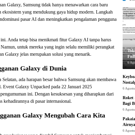
an Galaxy, Samsung tidak hanya menawarkan cara baru
kan ekosistem yang mendukung gaya hidup modern. Langkah
k mendominasi pasar AI dan meningkatkan pengalaman pengguna
ini. Anda tetap bisa menikmati fitur Galaxy AI tanpa harus
. Namun, untuk mereka yang ingin selalu memiliki perangkat
Tok
nan Galaxy jelas merupakan solusi yang menarik.
FnB
6 Ag
ganan Galaxy di Dunia
Keyboa
rea Selatan, ada harapan besar bahwa Samsung akan membawa
Nostal
l. Event Galaxy Unpacked pada 22 Januari 2025
6 Agust
pengumuman ini. Dengan kesuksesan yang diharapkan dari
Roket
kehadirannya di pasar internasional.
Bagi 
6 Agust
gganan Galaxy Mengubah Cara Kita
Pakaia
Airnya
6 Agust