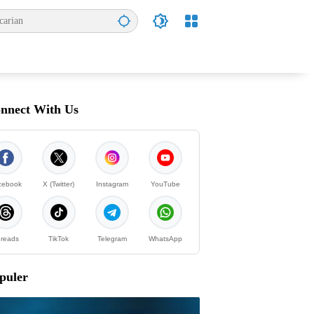
nnect With Us
cebook
X (Twitter)
Instagram
YouTube
reads
TikTok
Telegram
WhatsApp
puler