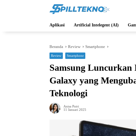
Langsung
ke
konten
Aplikasi
Artificial Intelegent (AI)
Gam
Beranda
Review
Smartphone
Review
Smartphone
Samsung Luncurkan 
Galaxy yang Menguba
Teknologi
Anisa Putri
11 Januari 2025