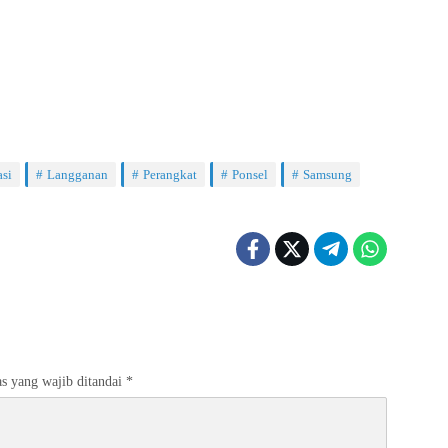
asi
Langganan
Perangkat
Ponsel
Samsung
s yang wajib ditandai
*