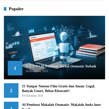
Populer
3 Website AI Pembuat Jurnal Otomatis Terbaik
1
30 November 2023
15 Tempat Nonton Film Gratis dan Aman: Legal,
2
Banyak Genre, Bebas Khawatir!
29 Desember 2024
AI Pembuat Makalah Otomatis: Makalah Anda Auto