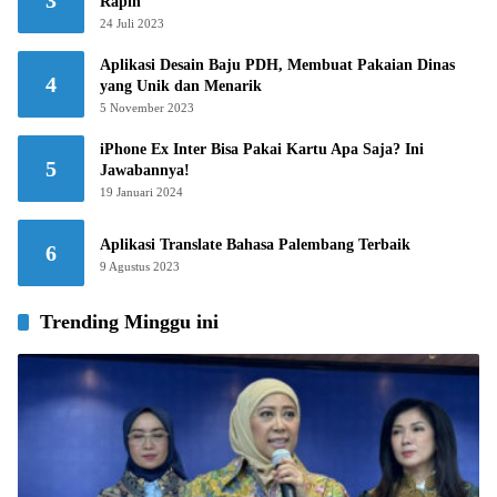
3
Rapih
24 Juli 2023
Aplikasi Desain Baju PDH, Membuat Pakaian Dinas
4
yang Unik dan Menarik
5 November 2023
iPhone Ex Inter Bisa Pakai Kartu Apa Saja? Ini
5
Jawabannya!
19 Januari 2024
Aplikasi Translate Bahasa Palembang Terbaik
6
9 Agustus 2023
Trending Minggu ini