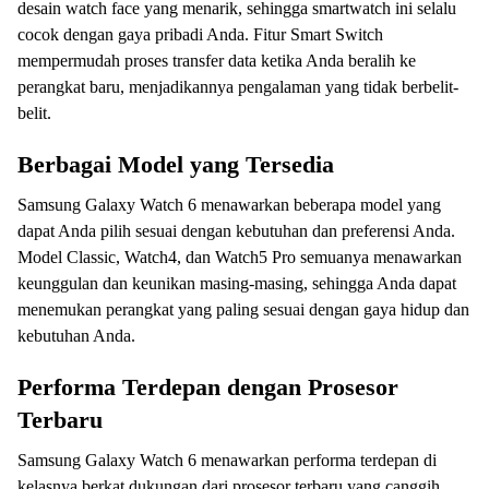
desain watch face yang menarik, sehingga smartwatch ini selalu
cocok dengan gaya pribadi Anda. Fitur Smart Switch
mempermudah proses transfer data ketika Anda beralih ke
perangkat baru, menjadikannya pengalaman yang tidak berbelit-
belit.
Berbagai Model yang Tersedia
Samsung Galaxy Watch 6 menawarkan beberapa model yang
dapat Anda pilih sesuai dengan kebutuhan dan preferensi Anda.
Model Classic, Watch4, dan Watch5 Pro semuanya menawarkan
keunggulan dan keunikan masing-masing, sehingga Anda dapat
menemukan perangkat yang paling sesuai dengan gaya hidup dan
kebutuhan Anda.
Performa Terdepan dengan Prosesor
Terbaru
Samsung Galaxy Watch 6 menawarkan performa terdepan di
kelasnya berkat dukungan dari prosesor terbaru yang canggih.