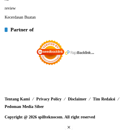
review
Kecerdasan Buatan
Partner of
Tentang Kami
Privacy Policy
Disclaimer
Tim Redaksi
Pedoman Media Siber
Copyright @ 2026 spillteknocom. All right reserved
×