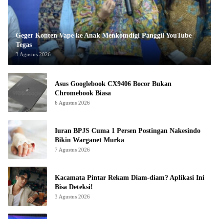
Geger Konten Vape ke Anak Menkomdigi Panggil YouTube
Tegas
3 Agustus 2026
Asus Googlebook CX9406 Bocor Bukan
Chromebook Biasa
6 Agustus 2026
Iuran BPJS Cuma 1 Persen Postingan Nakesindo
Bikin Warganet Murka
7 Agustus 2026
Kacamata Pintar Rekam Diam-diam? Aplikasi Ini
Bisa Deteksi!
3 Agustus 2026