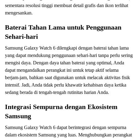
sementara resolusi tinggi membuat detail grafis dan ikon terlihat
mengesankan.
Baterai Tahan Lama untuk Penggunaan
Sehari-hari
Samsung Galaxy Watch 6 dilengkapi dengan baterai tahan lama
yang dapat mendukung penggunaan sehari-hari tanpa perlu sering
mengisi daya. Dengan daya tahan baterai yang optimal, Anda
dapat mengandalkan perangkat ini untuk tetap aktif selama
berjam-jam, bahkan saat digunakan untuk melacak aktivitas fisik
intensif. Jadi, Anda tidak perlu khawatir kehabisan daya ketika
sedang berada di tengah-tengah rutinitas harian Anda.
Integrasi Sempurna dengan Ekosistem
Samsung
Samsung Galaxy Watch 6 dapat berintegrasi dengan sempurna
dalam ekosistem Samsung yang luas. Menghubungkan perangkat