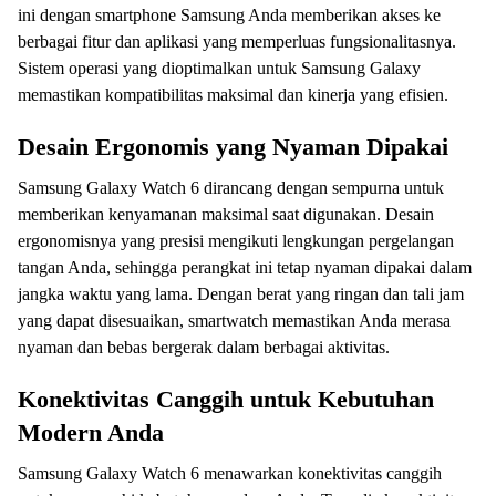
ini dengan smartphone Samsung Anda memberikan akses ke
berbagai fitur dan aplikasi yang memperluas fungsionalitasnya.
Sistem operasi yang dioptimalkan untuk Samsung Galaxy
memastikan kompatibilitas maksimal dan kinerja yang efisien.
Desain Ergonomis yang Nyaman Dipakai
Samsung Galaxy Watch 6 dirancang dengan sempurna untuk
memberikan kenyamanan maksimal saat digunakan. Desain
ergonomisnya yang presisi mengikuti lengkungan pergelangan
tangan Anda, sehingga perangkat ini tetap nyaman dipakai dalam
jangka waktu yang lama. Dengan berat yang ringan dan tali jam
yang dapat disesuaikan, smartwatch memastikan Anda merasa
nyaman dan bebas bergerak dalam berbagai aktivitas.
Konektivitas Canggih untuk Kebutuhan
Modern Anda
Samsung Galaxy Watch 6 menawarkan konektivitas canggih