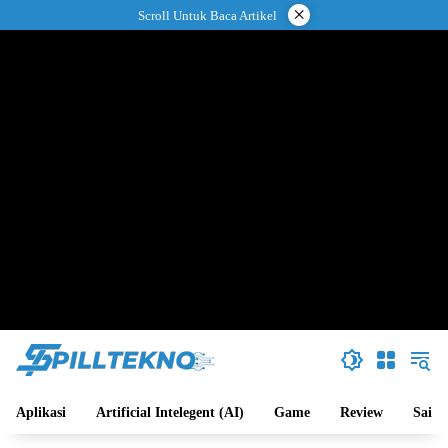
Langsung
×
Scroll Untuk Baca Artikel
ke
konten
Aplikasi
Artificial Intelegent (AI)
Game
Review
Sains