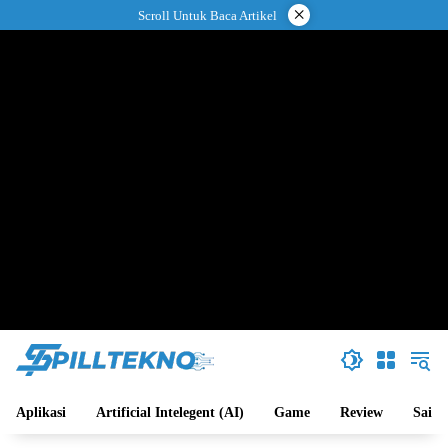
Langsung
×
Scroll Untuk Baca Artikel
ke
konten
Aplikasi
Artificial Intelegent (AI)
Game
Review
Sains