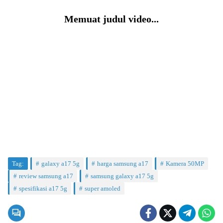
Memuat judul video...
Tag:
galaxy a17 5g
harga samsung a17
Kamera 50MP
review samsung a17
samsung galaxy a17 5g
spesifikasi a17 5g
super amoled