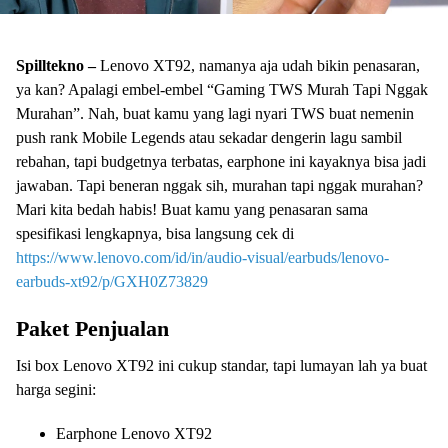
Spilltekno –
Lenovo XT92, namanya aja udah bikin penasaran,
ya kan? Apalagi embel-embel “Gaming TWS Murah Tapi Nggak
Murahan”. Nah, buat kamu yang lagi nyari TWS buat nemenin
push rank Mobile Legends atau sekadar dengerin lagu sambil
rebahan, tapi budgetnya terbatas, earphone ini kayaknya bisa jadi
jawaban. Tapi beneran nggak sih, murahan tapi nggak murahan?
Mari kita bedah habis! Buat kamu yang penasaran sama
spesifikasi lengkapnya, bisa langsung cek di
https://www.lenovo.com/id/in/audio-visual/earbuds/lenovo-
earbuds-xt92/p/GXH0Z73829
Paket Penjualan
Isi box Lenovo XT92 ini cukup standar, tapi lumayan lah ya buat
harga segini:
Earphone Lenovo XT92