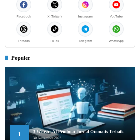
Facebook
X (Twitter)
Instagram
YouTube
Threads
TikTok
Telegram
WhatsApp
Populer
3 Website AI Pembuat Jurnal Otomatis Terbaik
1
30 November 2023