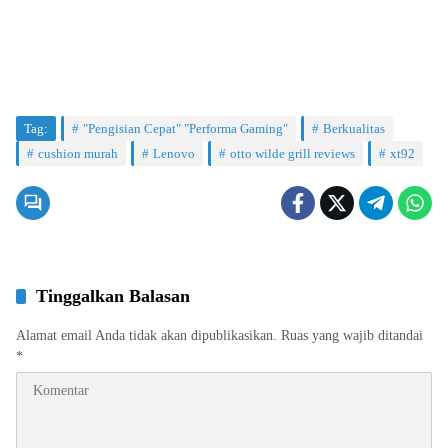
Tag:
"Pengisian Cepat" "Performa Gaming"
Berkualitas
cushion murah
Lenovo
otto wilde grill reviews
xt92
Tinggalkan Balasan
Alamat email Anda tidak akan dipublikasikan.
Ruas yang wajib ditandai
*