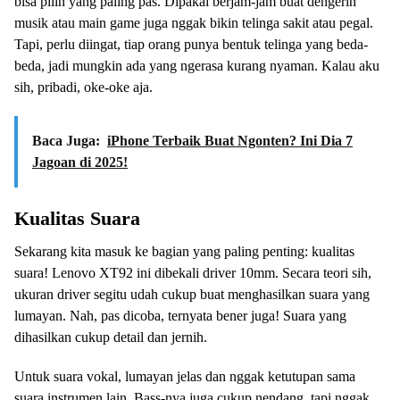
bisa pilih yang paling pas. Dipakai berjam-jam buat dengerin
musik atau main game juga nggak bikin telinga sakit atau pegal.
Tapi, perlu diingat, tiap orang punya bentuk telinga yang beda-
beda, jadi mungkin ada yang ngerasa kurang nyaman. Kalau aku
sih, pribadi, oke-oke aja.
Baca Juga:
iPhone Terbaik Buat Ngonten? Ini Dia 7
Jagoan di 2025!
Kualitas Suara
Sekarang kita masuk ke bagian yang paling penting: kualitas
suara! Lenovo XT92 ini dibekali driver 10mm. Secara teori sih,
ukuran driver segitu udah cukup buat menghasilkan suara yang
lumayan. Nah, pas dicoba, ternyata bener juga! Suara yang
dihasilkan cukup detail dan jernih.
Untuk suara vokal, lumayan jelas dan nggak ketutupan sama
suara instrumen lain. Bass-nya juga cukup nendang, tapi nggak