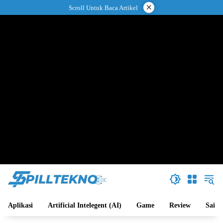
Langsung
×
Scroll Untuk Baca Artikel
ke
konten
Aplikasi
Artificial Intelegent (AI)
Game
Review
Sains