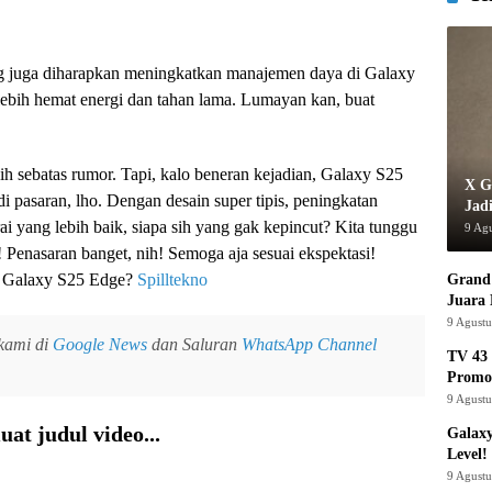
g juga diharapkan meningkatkan manajemen daya di Galaxy
lebih hemat energi dan tahan lama. Lumayan kan, buat
h sebatas rumor. Tapi, kalo beneran kejadian, Galaxy S25
X G
di pasaran, lho. Dengan desain super tipis, peningkatan
Jad
ai yang lebih baik, siapa sih yang gak kepincut? Kita tunggu
9 Ag
Penasaran banget, nih! Semoga aja sesuai ekspektasi!
t Galaxy S25 Edge?
Spilltekno
Grand 
Juara
9 Agust
 kami di
Google News
dan Saluran
WhatsApp Channel
TV 43 
Promo
9 Agust
at judul video...
Galaxy
Level!
9 Agust