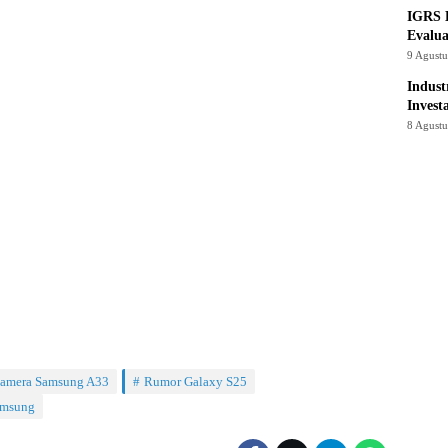
IGRS 
Evalua
9 Agust
Indust
Invest
8 Agust
amera Samsung A33
Rumor Galaxy S25
amsung