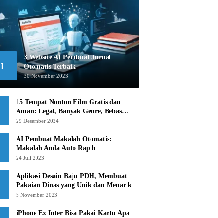
3 Website AI Pembuat Jurnal
1
Otomatis Terbaik
30 November 2023
15 Tempat Nonton Film Gratis dan
Aman: Legal, Banyak Genre, Bebas
Khawatir!
29 Desember 2024
AI Pembuat Makalah Otomatis:
Makalah Anda Auto Rapih
24 Juli 2023
Aplikasi Desain Baju PDH, Membuat
Pakaian Dinas yang Unik dan Menarik
5 November 2023
iPhone Ex Inter Bisa Pakai Kartu Apa