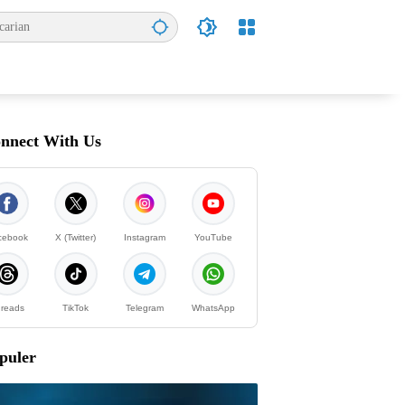
nnect With Us
cebook
X (Twitter)
Instagram
YouTube
reads
TikTok
Telegram
WhatsApp
puler