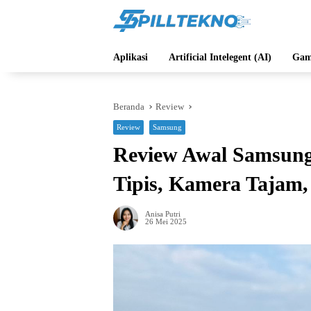
Langsung
ke
konten
Aplikasi
Artificial Intelegent (AI)
Gam
Beranda
Review
Review
Samsung
Review Awal Samsung
Tipis, Kamera Tajam,
Anisa Putri
26 Mei 2025