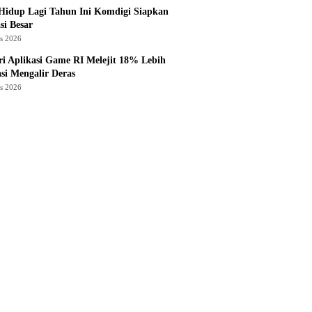
Hidup Lagi Tahun Ini Komdigi Siapkan
si Besar
us 2026
ri Aplikasi Game RI Melejit 18% Lebih
asi Mengalir Deras
us 2026