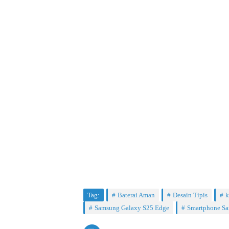
Tag:
Baterai Aman
Desain Tipis
k
Samsung Galaxy S25 Edge
Smartphone S