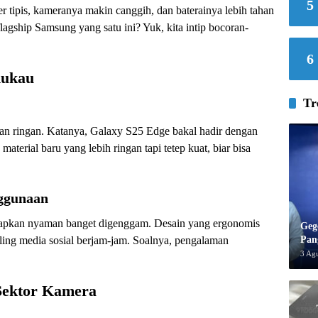
5
r tipis, kameranya makin canggih, dan baterainya lebih tahan
flagship Samsung yang satu ini? Yuk, kita intip bocoran-
6
mukau
Tr
dan ringan. Katanya, Galaxy S25 Edge bakal hadir dengan
terial baru yang lebih ringan tapi tetep kuat, biar bisa
ggunaan
rapkan nyaman banget digenggam. Desain yang ergonomis
Geg
Pan
ling media sosial berjam-jam. Soalnya, pengalaman
3 Ag
 Sektor Kamera