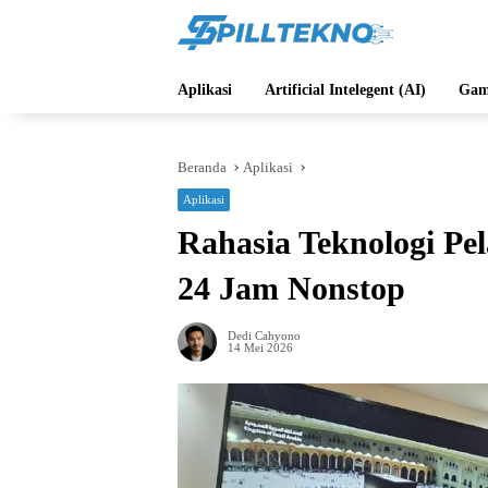
Langsung
ke
konten
Aplikasi
Artificial Intelegent (AI)
Gam
Beranda
Aplikasi
Aplikasi
Rahasia Teknologi Pe
24 Jam Nonstop
Dedi Cahyono
14 Mei 2026