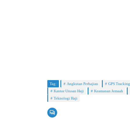
Tag:
Angkutan Perhajian
GPS Tracking
Kantor Urusan Haji
Keamanan Jemaah
Teknologi Haji