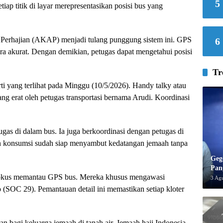
5
etiap titik di layar merepresentasikan posisi bus yang
Perhajian (AKAP) menjadi tulang punggung sistem ini. GPS
6
ara akurat. Dengan demikian, petugas dapat mengetahui posisi
Tr
ti yang terlihat pada Minggu (10/5/2026). Handy talky atau
ang erat oleh petugas transportasi bernama Arudi. Koordinasi
gas di dalam bus. Ia juga berkoordinasi dengan petugas di
dan konsumsi sudah siap menyambut kedatangan jemaah tanpa
Geg
Pan
k fokus memantau GPS bus. Mereka khusus mengawasi
3 Ag
(SOC 29). Pemantauan detail ini memastikan setiap kloter
n bagi keluarga jemaah di tanah air. Jemaah haji Indonesia