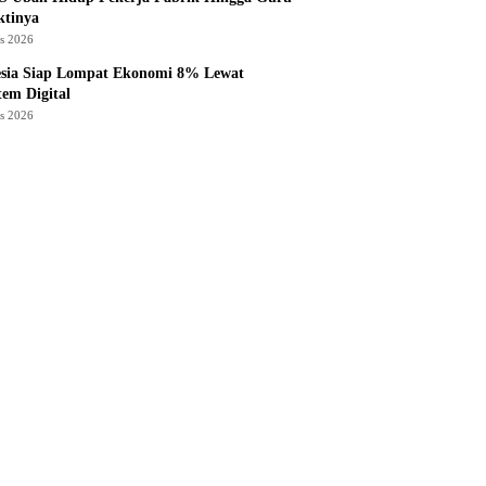
ktinya
us 2026
esia Siap Lompat Ekonomi 8% Lewat
tem Digital
us 2026