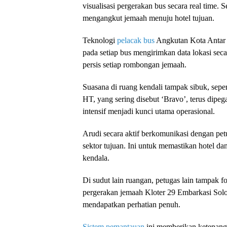
visualisasi pergerakan bus secara real time. S
mengangkut jemaah menuju hotel tujuan.
Teknologi
pelacak bus
Angkutan Kota Antar 
pada setiap bus mengirimkan data lokasi sec
persis setiap rombongan jemaah.
Suasana di ruang kendali tampak sibuk, seper
HT, yang sering disebut ‘Bravo’, terus dipeg
intensif menjadi kunci utama operasional.
Arudi secara aktif berkomunikasi dengan petu
sektor tujuan. Ini untuk memastikan hotel 
kendala.
Di sudut lain ruangan, petugas lain tampa
pergerakan jemaah Kloter 29 Embarkasi Solo 
mendapatkan perhatian penuh.
Sistem pemantauan
ini memberikan ketenanga