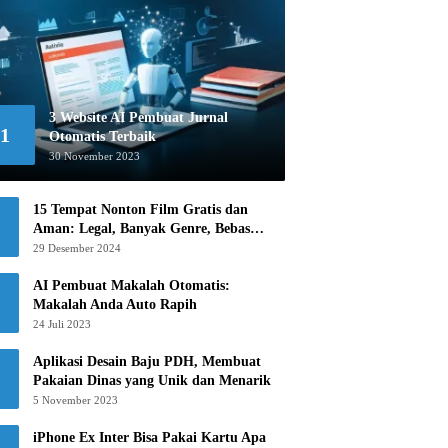
3 Website AI Pembuat Jurnal
1
Otomatis Terbaik
30 November 2023
15 Tempat Nonton Film Gratis dan
Aman: Legal, Banyak Genre, Bebas
Khawatir!
29 Desember 2024
AI Pembuat Makalah Otomatis:
Makalah Anda Auto Rapih
24 Juli 2023
Aplikasi Desain Baju PDH, Membuat
Pakaian Dinas yang Unik dan Menarik
5 November 2023
iPhone Ex Inter Bisa Pakai Kartu Apa