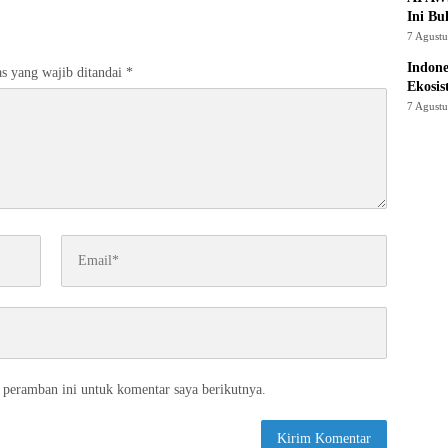
Ini Bu
7 Agust
Indon
s yang wajib ditandai
*
Ekosis
7 Agust
 peramban ini untuk komentar saya berikutnya.