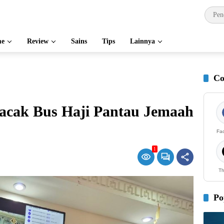
e
Review
Sains
Tips
Lainnya
Co
lacak Bus Haji Pantau Jemaah
Fa
1
Th
Po