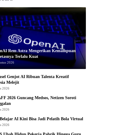
nAI Rem Astra Mengerikan Kemampuan
etasnya Terlalu Kuat
ustus 2026
sel Genjot AI Ribuan Talenta Kreatif
sia Melejit
us 2026
AFF 2026 Guncang Medsos, Netizen Soroti
ggalan
us 2026
Belajar AI Kini Bisa Jadi Pelatih Bola Virtual
us 2026
S Ubah Hidup Pekerja Pabrik Hingga Guru