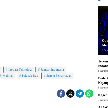
Ope
Mer
8 Ag
Telkom
Indone
Inovasi Teknologi
Jemaah Indonesia
8 Agust
Makkah
Pelacak Bus
Sistem Pemantauan
Piala 
Kejan
8 Agust
Kaget 
7 Agust
AI AW