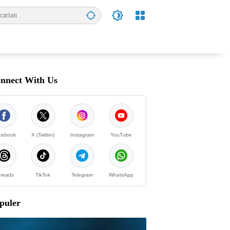
nnect With Us
cebook
X (Twitter)
Instagram
YouTube
reads
TikTok
Telegram
WhatsApp
puler