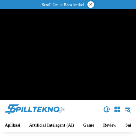
Langsung
×
Scroll Untuk Baca Artikel
ke
konten
Aplikasi
Artificial Intelegent (AI)
Game
Review
Sains