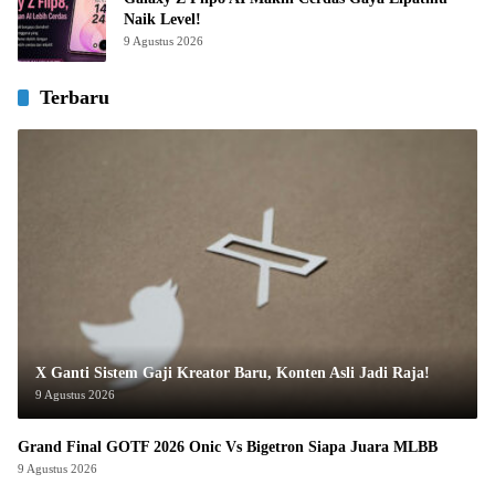
Naik Level!
9 Agustus 2026
Terbaru
X Ganti Sistem Gaji Kreator Baru, Konten Asli Jadi Raja!
9 Agustus 2026
Grand Final GOTF 2026 Onic Vs Bigetron Siapa Juara MLBB
9 Agustus 2026