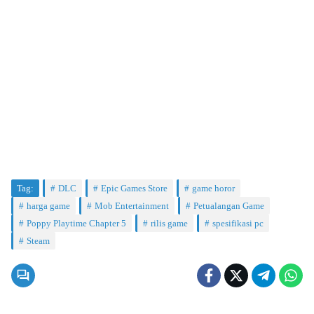
Tag:
DLC
Epic Games Store
game horor
harga game
Mob Entertainment
Petualangan Game
Poppy Playtime Chapter 5
rilis game
spesifikasi pc
Steam