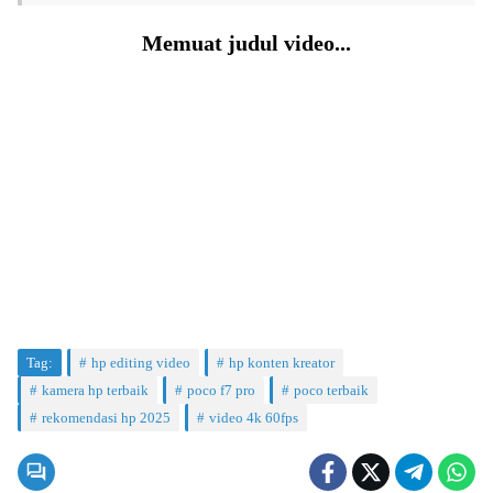
Memuat judul video...
Tag:
hp editing video
hp konten kreator
kamera hp terbaik
poco f7 pro
poco terbaik
rekomendasi hp 2025
video 4k 60fps