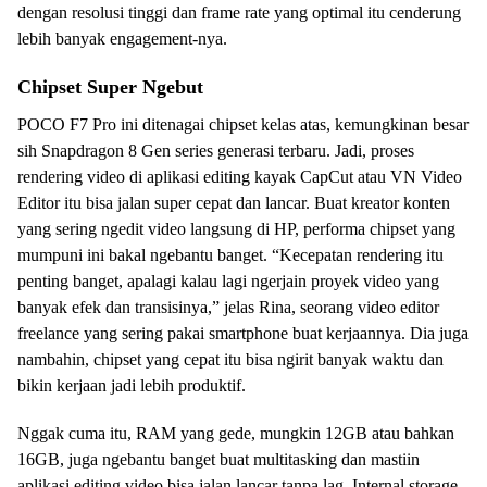
dengan resolusi tinggi dan frame rate yang optimal itu cenderung
lebih banyak engagement-nya.
Chipset Super Ngebut
POCO F7 Pro ini ditenagai chipset kelas atas, kemungkinan besar
sih Snapdragon 8 Gen series generasi terbaru. Jadi, proses
rendering video di aplikasi editing kayak CapCut atau VN Video
Editor itu bisa jalan super cepat dan lancar. Buat kreator konten
yang sering ngedit video langsung di HP, performa chipset yang
mumpuni ini bakal ngebantu banget. “Kecepatan rendering itu
penting banget, apalagi kalau lagi ngerjain proyek video yang
banyak efek dan transisinya,” jelas Rina, seorang video editor
freelance yang sering pakai smartphone buat kerjaannya. Dia juga
nambahin, chipset yang cepat itu bisa ngirit banyak waktu dan
bikin kerjaan jadi lebih produktif.
Nggak cuma itu, RAM yang gede, mungkin 12GB atau bahkan
16GB, juga ngebantu banget buat multitasking dan mastiin
aplikasi editing video bisa jalan lancar tanpa lag. Internal storage