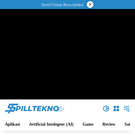
Langsung
×
Scroll Untuk Baca Artikel
ke
konten
Aplikasi
Artificial Intelegent (AI)
Game
Review
Sains